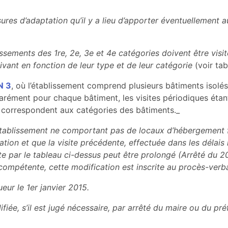
res d’adaptation qu’il y a lieu d’apporter éventuellement a
sements des 1re, 2e, 3e et 4e catégories doivent être vis
uivant en fonction de leur type et de leur catégorie
(voir tab
N 3
, où l’établissement comprend plusieurs bâtiments isolés
parément pour chaque bâtiment, les visites périodiques étant
ui correspondent aux catégories des bâtiments._
établissement ne comportant pas de locaux d’hébergement fai
tation et que la visite précédente, effectuée dans les délai
ite par le tableau ci-dessus peut être prolongé (Arrêté du 2
ompétente, cette modification est inscrite au procès-verbal
eur le 1er janvier 2015.
iée, s’il est jugé nécessaire, par arrêté du maire ou du pré