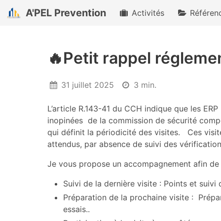
A'PEL Prevention
Activités
Référen
🔥Petit rappel régleme
31 juillet 2025
3 min.
Publié
Temps
le
de
L’article R.143-41 du CCH indique que les ERP i
lecture
inopinées de la commission de sécurité compéte
qui définit la périodicité des visites. Ces v
attendus, par absence de suivi des vérificati
Je vous propose un accompagnement afin de p
Suivi de la dernière visite : Points et suivi
Préparation de la prochaine visite : Prépar
essais..