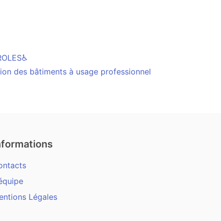
TROLES♿
ction des bâtiments à usage professionnel
nformations
ontacts
équipe
entions Légales