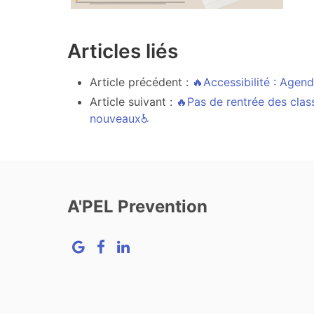
Articles liés
Article précédent :
🔥Accessibilité : Age
Article suivant :
🔥Pas de rentrée des class
nouveaux♿
A'PEL Prevention
Google
Facebook
LinkedIn